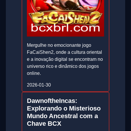
Mergulhe no emocionante jogo
FaCaiShen2, onde a cultura oriental
e a inovação digital se encontram no
universo rico e dinâmico dos jogos
online.
2026-01-30
DawnoftheIncas:
Explorando o Misterioso
Mundo Ancestral com a
Chave BCX