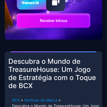
Vamos lá
Receber bônus
Descubra o Mundo de
TreasureHouse: Um Jogo
de Estratégia com o Toque
de BCX
BCX
»
Notícias da Marca
»
Descubra o Mundo de TreasureHouse: Um Jogo