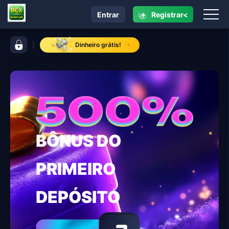
+
Entrar
Registrar<
navegação BCX
barra de controle BCX
Dinheiro grátis!
BÔNUS DO
PRIMEIRO
DEPÓSITO