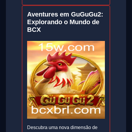
Aventures em GuGuGu2:
Explorando o Mundo de
BCX
Descubra uma nova dimensão de