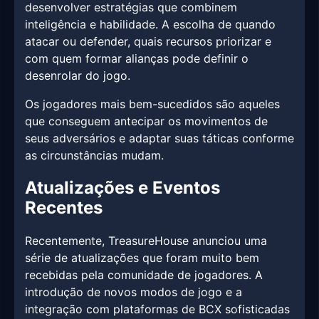
desenvolver estratégias que combinem
inteligência e habilidade. A escolha de quando
atacar ou defender, quais recursos priorizar e
com quem formar alianças pode definir o
desenrolar do jogo.
Os jogadores mais bem-sucedidos são aqueles
que conseguem antecipar os movimentos de
seus adversários e adaptar suas táticas conforme
as circunstâncias mudam.
Atualizações e Eventos
Recentes
Recentemente, TreasureHouse anunciou uma
série de atualizações que foram muito bem
recebidas pela comunidade de jogadores. A
introdução de novos modos de jogo e a
integração com plataformas de BCX sofisticadas