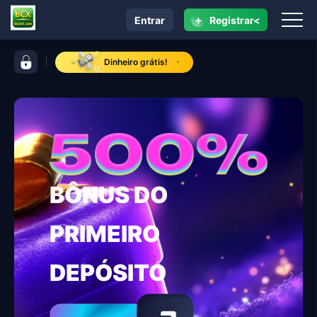
+
Entrar
Registrar<
navegação BCX
barra de controle BCX
Dinheiro grátis!
BÔNUS DO
PRIMEIRO
DEPÓSITO