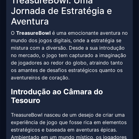
TreasureBowl: Uma
Jornada de Estratégia e
Aventura
O
TreasureBowl
é uma emocionante aventura no
mundo dos jogos digitais, onde a estratégia se
mistura com a diversão. Desde a sua introdução
no mercado, o jogo tem capturado a imaginação
de jogadores ao redor do globo, atraindo tanto
os amantes de desafios estratégicos quanto os
aventureiros de coração.
Introdução ao Câmara do
Tesouro
TreasureBowl nasceu de um desejo de criar uma
experiência de jogo que fosse rica em elementos
estratégicos e baseada em aventuras épicas.
Ambientado em um mundo místico, os jogadores