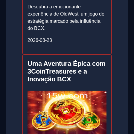
Descubra a emocionante
experiência de OldWest, um jogo de
estratégia marcado pela influência
do BCX.
2026-03-23
Uma Aventura Épica com
3CoinTreasures e a
Inovação BCX