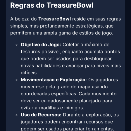
Regras do TreasureBowl
A beleza do
TreasureBowl
reside em suas regras
simples, mas profundamente estratégicas, que
permitem uma ampla gama de estilos de jogo.
Objetivo do Jogo:
Coletar o máximo de
tesouros possível, enquanto acumula pontos
que podem ser usados para desbloquear
novas habilidades e avançar para níveis mais
difíceis.
Movimentação e Exploração:
Os jogadores
movem-se pela grade do mapa usando
coordenadas específicas. Cada movimento
deve ser cuidadosamente planejado para
evitar armadilhas e inimigos.
Uso de Recursos:
Durante a exploração, os
jogadores podem encontrar recursos que
podem ser usados para criar ferramentas,