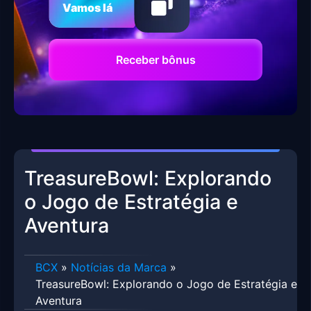
Vamos lá
Receber bônus
TreasureBowl: Explorando
o Jogo de Estratégia e
Aventura
BCX
»
Notícias da Marca
»
TreasureBowl: Explorando o Jogo de Estratégia e
Aventura