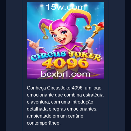
Conheça CircusJoker4096, um jogo
emocionante que combina estratégia
e aventura, com uma introdução
detalhada e regras emocionantes,
ambientado em um cenário
contemporâneo.