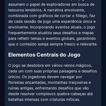
assumem o papel de exploradores em busca de
tesouros lendários. A narrativa envolvente,
combinada com gráficos de cortar o fôlego, faz
de cada sessão de jogo uma experiência única e
envolvente. Incorporando eventos atuais, o jogo
frequentemente atualiza seus desafios e mapas
para refletir temas e eventos globais, garantindo
que o conteúdo esteja sempre fresco e relevante.
Elementos Centrais do Jogo
O jogo se desdobra em vários reinos mágicos,
cada um com suas próprias paisagens e desafios
únicos. Os jogadores devem navegar por
florestas encantadas, montanhas traiçoeiras e
ruínas antigas, enfrentando desafios que vão
desde resolver complexos quebra-cabeças até
batalhas intensas com criaturas míticas.