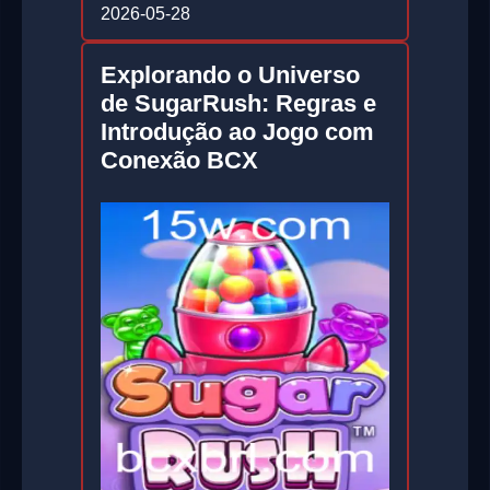
2026-05-28
Explorando o Universo
de SugarRush: Regras e
Introdução ao Jogo com
Conexão BCX