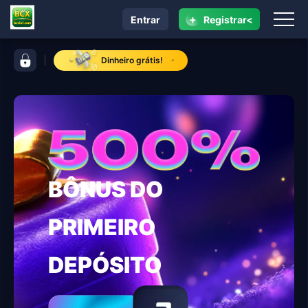
+
Entrar
Registrar<
navegação BCX
barra de controle BCX
Dinheiro grátis!
BÔNUS DO
PRIMEIRO
DEPÓSITO