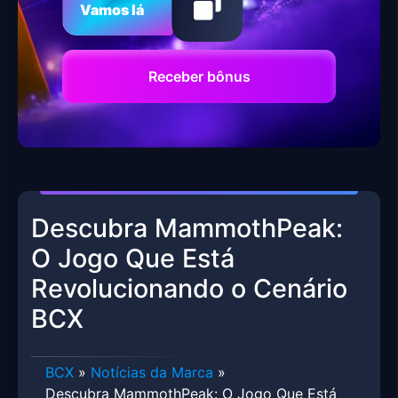
Vamos lá
Receber bônus
Descubra MammothPeak:
O Jogo Que Está
Revolucionando o Cenário
BCX
BCX
»
Notícias da Marca
»
Descubra MammothPeak: O Jogo Que Está