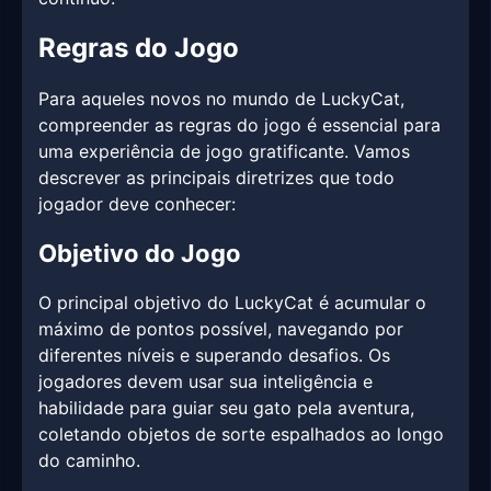
Regras do Jogo
Para aqueles novos no mundo de LuckyCat,
compreender as regras do jogo é essencial para
uma experiência de jogo gratificante. Vamos
descrever as principais diretrizes que todo
jogador deve conhecer:
Objetivo do Jogo
O principal objetivo do LuckyCat é acumular o
máximo de pontos possível, navegando por
diferentes níveis e superando desafios. Os
jogadores devem usar sua inteligência e
habilidade para guiar seu gato pela aventura,
coletando objetos de sorte espalhados ao longo
do caminho.