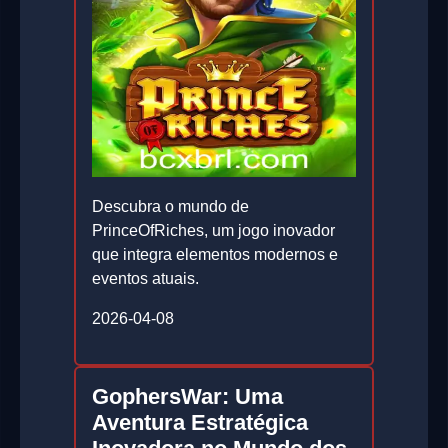
Descubra o mundo de
PrinceOfRiches, um jogo inovador
que integra elementos modernos e
eventos atuais.
2026-04-08
GophersWar: Uma
Aventura Estratégica