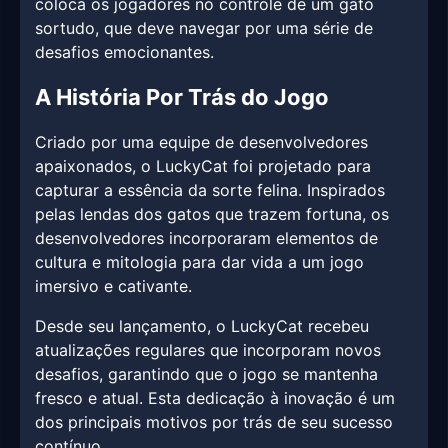
coloca os jogadores no controle de um gato
sortudo, que deve navegar por uma série de
desafios emocionantes.
A História Por Trás do Jogo
Criado por uma equipe de desenvolvedores
apaixonados, o LuckyCat foi projetado para
capturar a essência da sorte felina. Inspirados
pelas lendas dos gatos que trazem fortuna, os
desenvolvedores incorporaram elementos de
cultura e mitologia para dar vida a um jogo
imersivo e cativante.
Desde seu lançamento, o LuckyCat recebeu
atualizações regulares que incorporam novos
desafios, garantindo que o jogo se mantenha
fresco e atual. Esta dedicação à inovação é um
dos principais motivos por trás de seu sucesso
contínuo.