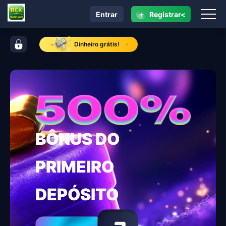
+
Entrar
Registrar<
navegação BCX
barra de controle BCX
Dinheiro grátis!
BÔNUS DO
PRIMEIRO
DEPÓSITO