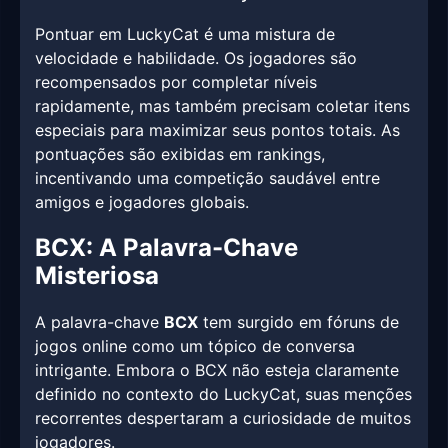
Pontuar em LuckyCat é uma mistura de
velocidade e habilidade. Os jogadores são
recompensados por completar níveis
rapidamente, mas também precisam coletar itens
especiais para maximizar seus pontos totais. As
pontuações são exibidas em rankings,
incentivando uma competição saudável entre
amigos e jogadores globais.
BCX: A Palavra-Chave
Misteriosa
A palavra-chave
BCX
tem surgido em fóruns de
jogos online como um tópico de conversa
intrigante. Embora o BCX não esteja claramente
definido no contexto do LuckyCat, suas menções
recorrentes despertaram a curiosidade de muitos
jogadores.