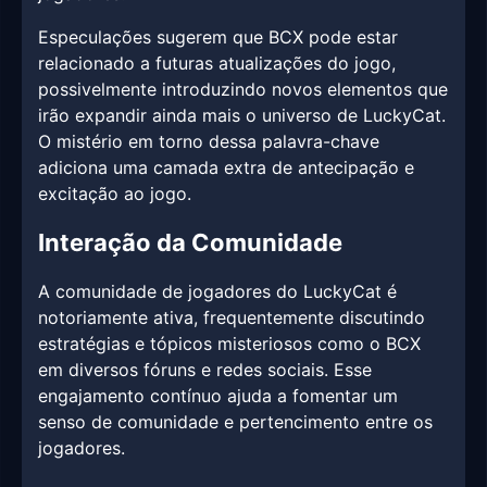
Especulações sugerem que BCX pode estar
relacionado a futuras atualizações do jogo,
possivelmente introduzindo novos elementos que
irão expandir ainda mais o universo de LuckyCat.
O mistério em torno dessa palavra-chave
adiciona uma camada extra de antecipação e
excitação ao jogo.
Interação da Comunidade
A comunidade de jogadores do LuckyCat é
notoriamente ativa, frequentemente discutindo
estratégias e tópicos misteriosos como o BCX
em diversos fóruns e redes sociais. Esse
engajamento contínuo ajuda a fomentar um
senso de comunidade e pertencimento entre os
jogadores.