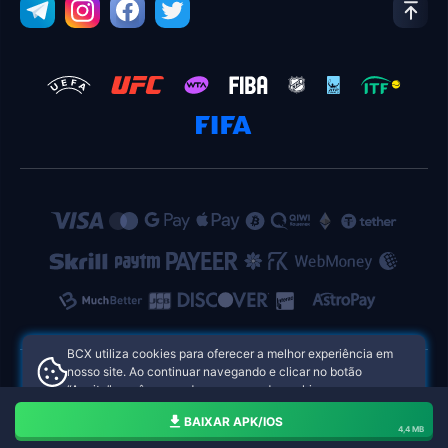
BCX utiliza cookies para oferecer a melhor experiência em
nosso site. Ao continuar navegando e clicar no botão
“Aceito”, você concorda com o uso de cookies.
BCX Cassinos Online nas Filipinas
Aceito
BAIXAR APK/IOS
4,4 MB