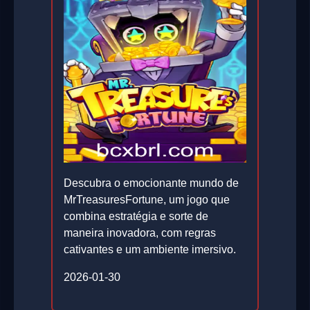
Descubra o emocionante mundo de
MrTreasuresFortune, um jogo que
combina estratégia e sorte de
maneira inovadora, com regras
cativantes e um ambiente imersivo.
2026-01-30