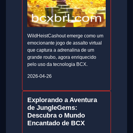
WildHeistCashout emerge como um
emocionante jogo de assalto virtual
que captura a adrenalina de um
grande roubo, agora enriquecido
pelo uso da tecnologia BCX.
2026-04-26
Explorando a Aventura
de JungleGems:
Descubra o Mundo
Encantado de BCX