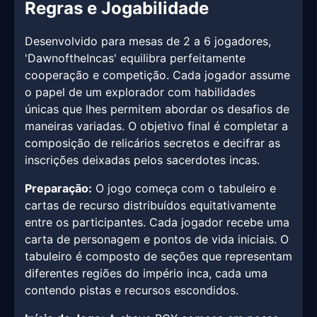
Regras e Jogabilidade
Desenvolvido para mesas de 2 a 6 jogadores,
'DawnoftheIncas' equilibra perfeitamente
cooperação e competição. Cada jogador assume
o papel de um explorador com habilidades
únicas que lhes permitem abordar os desafios de
maneiras variadas. O objetivo final é completar a
composição de relicários secretos e decifrar as
inscrições deixadas pelos sacerdotes incas.
Preparação:
O jogo começa com o tabuleiro e
cartas de recurso distribuídos equitativamente
entre os participantes. Cada jogador recebe uma
carta de personagem e pontos de vida iniciais. O
tabuleiro é composto de seções que representam
diferentes regiões do império inca, cada uma
contendo pistas e recursos escondidos.