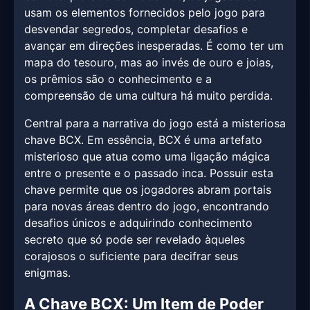
usam os elementos fornecidos pelo jogo para
desvendar segredos, completar desafios e
avançar em direções inesperadas. É como ter um
mapa do tesouro, mas ao invés de ouro e joias,
os prêmios são o conhecimento e a
compreensão de uma cultura há muito perdida.
Central para a narrativa do jogo está a misteriosa
chave BCX. Em essência, BCX é uma artefato
misterioso que atua como uma ligação mágica
entre o presente e o passado inca. Possuir esta
chave permite que os jogadores abram portais
para novas áreas dentro do jogo, encontrando
desafios únicos e adquirindo conhecimento
secreto que só pode ser revelado àqueles
corajosos o suficiente para decifrar seus
enigmas.
A Chave BCX: Um Item de Poder