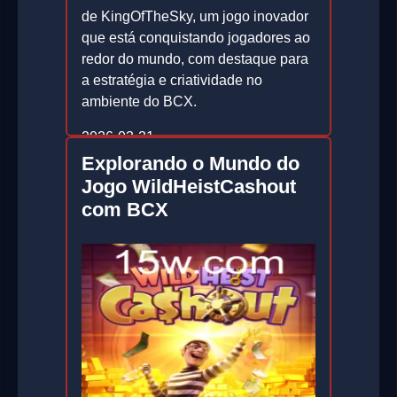
de KingOfTheSky, um jogo inovador
que está conquistando jogadores ao
redor do mundo, com destaque para
a estratégia e criatividade no
ambiente do BCX.
2026-03-31
Explorando o Mundo do
Jogo WildHeistCashout
com BCX