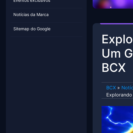
Eventos exclusivos
Notícias da Marca
Sitemap do Google
Explo
Um Gu
BCX
BCX
»
Notí
Explorando