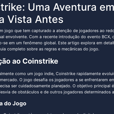
strike: Uma Aventura 
 Vista Antes
um jogo que tem capturado a atenção de jogadores ao red
ual envolvente. Com a recente introdução do evento BCX, 
-se em um fenômeno global. Este artigo explora em detalhe
uia completo sobre as regras e mecânicas do jogo.
ção ao Coinstrike
almente como um jogo indie, Coinstrike rapidamente evolu
mercado. O jogo desafia os jogadores a se enfrentarem e
cisa ser cuidadosamente planejado. O objetivo principal
esvia de obstáculos e de outros jogadores determinados a
a do Jogo