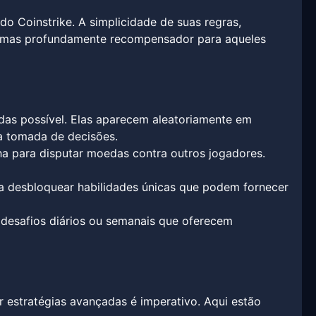
do Coinstrike. A simplicidade de suas regras,
l, mas profundamente recompensador para aqueles
das possível. Elas aparecem aleatoriamente em
da tomada de decisões.
a para disputar moedas contra outros jogadores.
desbloquear habilidades únicas que podem fornecer
desafios diários ou semanais que oferecem
 estratégias avançadas é imperativo. Aqui estão