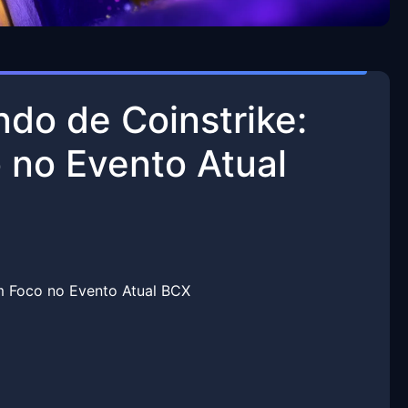
do de Coinstrike:
no Evento Atual
m Foco no Evento Atual BCX