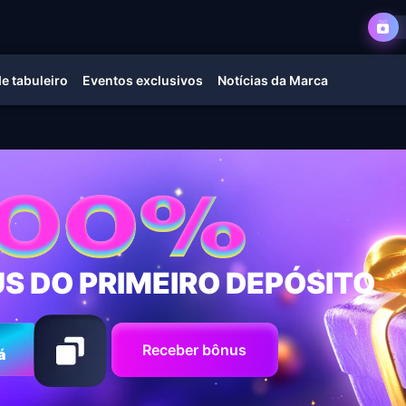
e tabuleiro
Eventos exclusivos
Notícias da Marca
S DO PRIMEIRO DEPÓSITO
Receber bônus
á